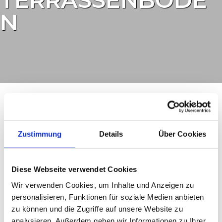
N
Ein Holzdeck verleiht Ihrem Aussenbereich
ein edles Ambiente und schafft einen Ort
Zustimmung
Details
Über Cookies
zum Entspannen. Wir beraten Sie gerne
über Holzarten, Formen und Farben. Die
richtige Unter-konstruktion und Pflege
macht Ihre Terrasse zur langlebigen Oase.
Diese Webseite verwendet Cookies
Mit natürlichen Pflegeölen kann man die
Wir verwenden Cookies, um Inhalte und Anzeigen zu
Böden veredeln und vor
Witterungseinflüssen schützen. Wir
personalisieren, Funktionen für soziale Medien anbieten
beraten Sie gerne.
zu können und die Zugriffe auf unsere Website zu
analysieren. Außerdem geben wir Informationen zu Ihrer